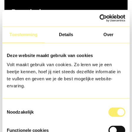
Bezoekadres
Oesterzwam 1, 3451 HB Vleuten
Toestemming
Details
Over
Telefoonnummer
030-6702500
Deze website maakt gebruik van cookies
E-mailadres
Volt maakt gebruik van cookies. Zo leren we je een
info@volt.eu
beetje kennen, hoef jij niet steeds dezelfde informatie in
te vullen en geven we je de best mogelijke website-
ervaring.
Vul het contactformulier in
Toestemmingsselectie
Noodzakelijk
Naam
Call me back by fax
Functionele cookies