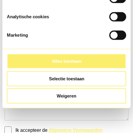
E-mail
Analytische cookies
Marketing
Telefoon
(Optioneel)
Alles toestaan
Jouw vraag
Selectie toestaan
Weigeren
Ik accepteer de
Algemene Voorwaarden