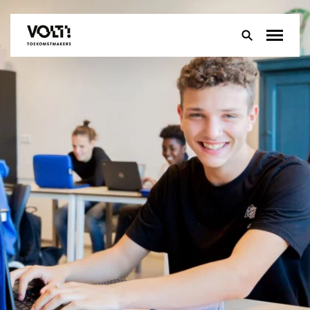
Over
Onderwijs
Leerlingen
Ouders
Groep 8
Contact