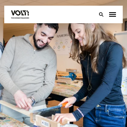
Over
Onderwijs
Leerlingen
Ouders
Groep 8
Contact