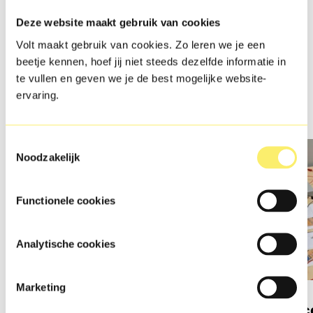
Na de eerste twee jaar kies je een profiel. Dat is een
Deze website maakt gebruik van cookies
richting die past bij jouw interesses en talenten. In dat
profiel leer je veel praktische dingen en bereid je
Volt maakt gebruik van cookies. Zo leren we je een
je alvast voor op een beroep of vervolgopleiding.
beetje kennen, hoef jij niet steeds dezelfde informatie in
te vullen en geven we je de best mogelijke website-
Bij VOLT! kun je kiezen uit drie profielen:
ervaring.
Toestemmingsselectie
Noodzakelijk
Functionele cookies
Analytische cookies
Marketing
Zorg & Welzijn
Produce