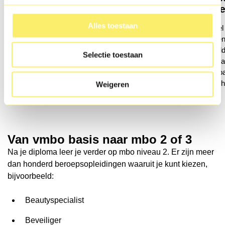
Energi
Werk je graag met mensen en vind je het
Alles toestaan
leuk om anderen te helpen? Dan past het
In dit profi
profiel Zorg & Welzijn misschien goed bij
monteert en 
jou. In dit profiel leer je hoe je mensen kunt
bijvoorbeel
Selectie toestaan
verzorgen, begeleiden en ondersteunen.
gereedschap
Bijvoorbeeld kinderen, ouderen of mensen
werken, zoal
die extra hulp nodig hebben.
andere tec
Weigeren
Van vmbo basis naar mbo 2 of 3
Na je diploma leer je verder op mbo niveau 2. Er zijn meer
dan honderd beroepsopleidingen waaruit je kunt kiezen,
bijvoorbeeld:
Beautyspecialist
Beveiliger