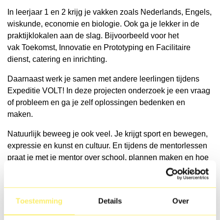
In leerjaar 1 en 2 krijg je vakken zoals Nederlands, Engels,
wiskunde, economie en biologie. Ook ga je lekker in de
praktijklokalen aan de slag. Bijvoorbeeld voor het
vak Toekomst, Innovatie en Prototyping en Facilitaire
dienst, catering en inrichting.
Daarnaast werk je samen met andere leerlingen tijdens
Expeditie VOLT! In deze projecten onderzoek je een vraag
of probleem en ga je zelf oplossingen bedenken en
maken.
Natuurlijk beweeg je ook veel. Je krijgt sport en bewegen,
expressie en kunst en cultuur. En tijdens de mentorlessen
praat je met je mentor over school, plannen maken en hoe
het met je gaat.
In de bovenbouw kies je een profiel
Toestemming
Details
Over