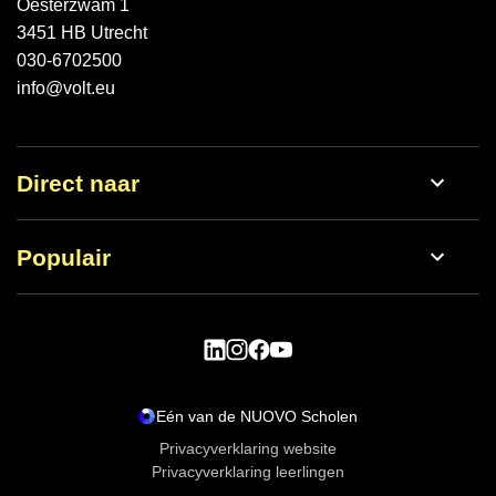
Oesterzwam 1
3451 HB Utrecht
030-6702500
info@volt.eu
Direct naar
Werken bij
Populair
Nieuws
Open dag
Schoolgids
Vmbo
Lestijden
Havo
Eén van de NUOVO Scholen
Aanmelden
Privacyverklaring website
Privacyverklaring leerlingen