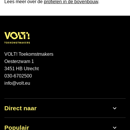
Lees meer over de
profielen in de bovenbouw
.
VOLT! Toekomstmakers
Oesterzwam 1
3451 HB Utrecht
030-6702500
info@volt.eu
Direct naar
Werken bij
Populair