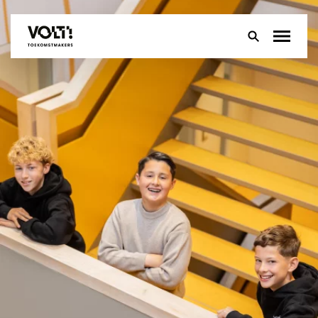
Over
Onderwijs
Leerlingen
Ouders
Groep 8
Contact