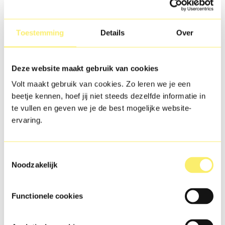
leer je meer over jezelf en wat je leuk vindt
maak je kennis met de verschillende richtingen
binnen de school
Toestemming
Details
Over
duik je in de digitale wereld, maar leer je ook offline
schakelen
werk je aan belangrijke skills voor later
Deze website maakt gebruik van cookies
Volt maakt gebruik van cookies. Zo leren we je een
beetje kennen, hoef jij niet steeds dezelfde informatie in
te vullen en geven we je de best mogelijke website-
ervaring.
We dagen je uit met vragen en opdrachten waarmee je op
zoek gaat naar oplossingen. Hoe je die uitwerkt, bepaal je
zelf: teken het, timmer het of maak een 3D-print. Alles kan.
Toestemmingsselectie
Noodzakelijk
Zo ontdek je welke kwaliteiten nodig zijn om tot een goed
idee te komen, zoals samenwerken, ontwerpen, nieuwe
technieken leren en zelfs verkopen.
Functionele cookies