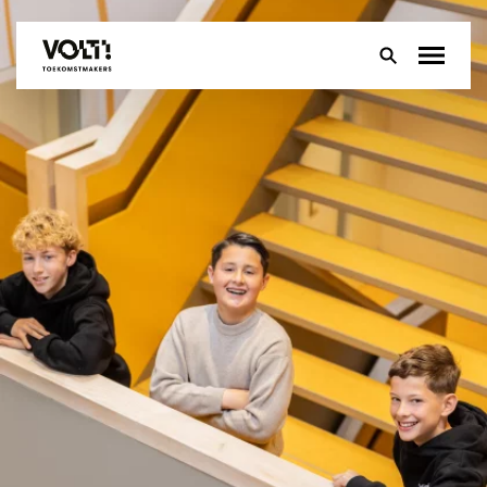
Over
Onderwijs
Leerlingen
Ouders
Groep 8
Contact