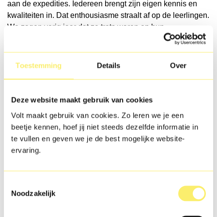
aan de expedities. Iedereen brengt zijn eigen kennis en
kwaliteiten in. Dat enthousiasme straalt af op de leerlingen.
We zagen vorig jaar dat ze trots waren op hun
eindresultaat en al uitkeken naar de volgende expeditie.’
Toestemming
Details
Over
Bekijk de video’s en ontdek
Expeditie VOLT!
Deze website maakt gebruik van cookies
Volt maakt gebruik van cookies. Zo leren we je een
beetje kennen, hoef jij niet steeds dezelfde informatie in
te vullen en geven we je de best mogelijke website-
ervaring.
Toestemmingsselectie
Noodzakelijk