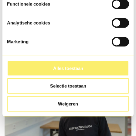
Functionele cookies
Analytische cookies
‘Samenwerken en leren over
onderwerpen waar ik nog niks van
Marketing
wist, vond ik het leukst.’
Alles toestaan
Selectie toestaan
Weigeren