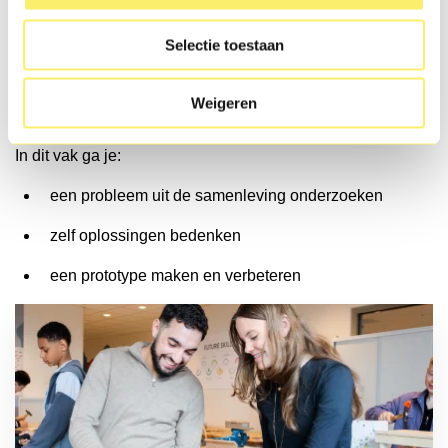
met creativiteit en technologie. Je werkt stap voor stap
volgens de ontwerpcyclus: ontdekken, oplossen, maken,
Selectie toestaan
testen en delen. In leerjaar 2 oefen je eerst samen met
deze stappen en later werk je steeds zelfstandiger aan
Weigeren
projecten.
In dit vak ga je:
een probleem uit de samenleving onderzoeken
zelf oplossingen bedenken
een prototype maken en verbeteren