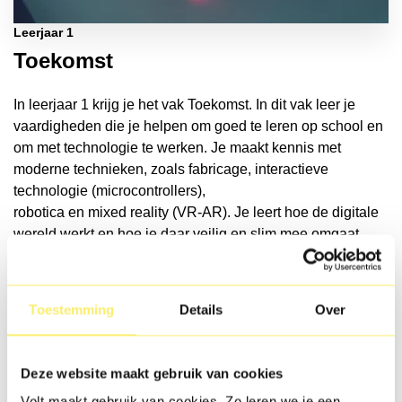
Leerjaar 1
Toekomst
In leerjaar 1 krijg je het vak Toekomst. In dit vak leer je
vaardigheden die je helpen om goed te leren op school en
om met technologie te werken. Je maakt kennis met
moderne technieken, zoals fabricage, interactieve
technologie (microcontrollers),
robotica en mixed reality (VR-AR). Je leert hoe de digitale
wereld werkt en hoe je daar veilig en slim mee omgaat.
Ook leer je werken volgens de ontwerpcyclus: ontdekken,
oplossen, maken, testen en delen. Samenwerken en
presenteren horen daar natuurlijk ook bij!
Toestemming
Details
Over
Deze website maakt gebruik van cookies
In het vak Toekomst leer je onder andere:
Volt maakt gebruik van cookies. Zo leren we je een