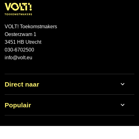
VOLT! Toekomstmakers
Oesterzwam 1
3451 HB Utrecht
030-6702500
info@volt.eu
Direct naar
Werken bij
Populair
Nieuws
Open dag
Schoolgids
Vmbo
Lestijden