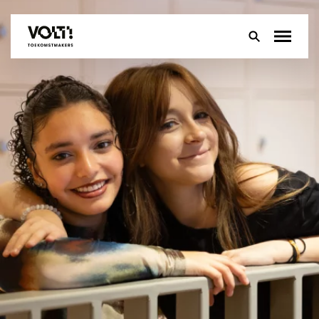
Over
Onderwijs
Leerlingen
Ouders
Groep 8
Contact