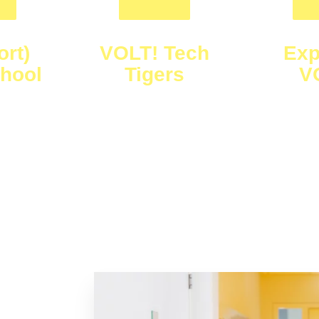
ort)
VOLT! Tech
Exp
chool
Tigers
V
 in de dop
sportklas voor iedereen
met je 
die sportief is
boeken, act