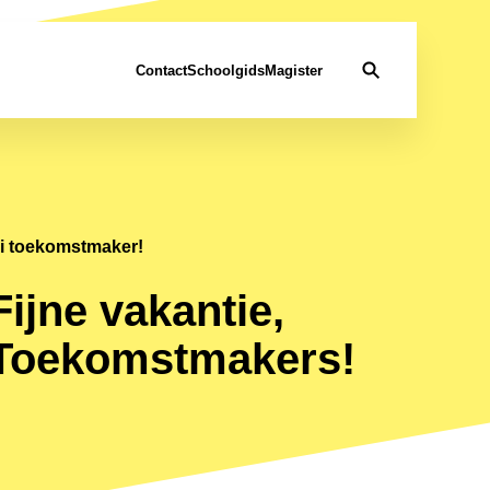
Contact
Schoolgids
Magister
i toekomstmaker!
Fijne vakantie,
Toekomstmakers!