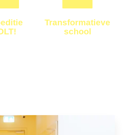
editie
Transformatieve
OLT!
school
neus uit de
zo word je een echte
ief aan de slag
toekomstmaker