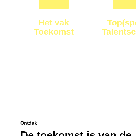
Het vak
Top(sp
Toekomst
Talents
ontdek en ontwikkel je
voor topsporters
talenten
Ontdek
De toekomst is van de