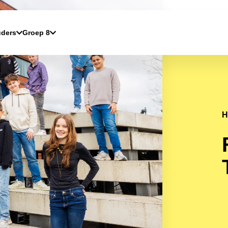
ders
Groep 8
H