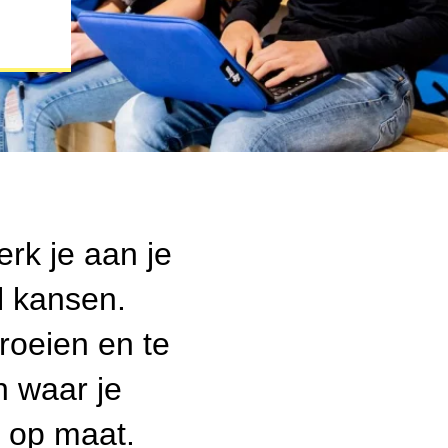
rk je aan je
l kansen.
groeien en te
n waar je
s op maat.