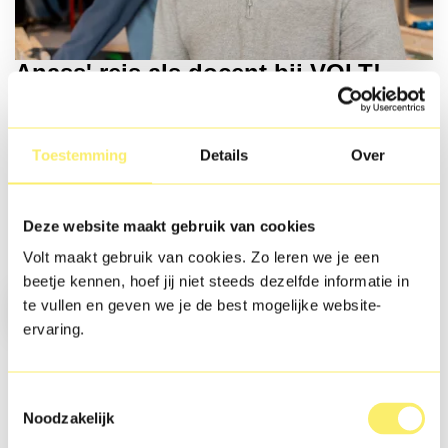
Anass' reis als docent bij VOLT!
Sinds ik op VOLT! werk, voel ik me enorm betrokken. Het
voelt echt alsof ik onderdeel ben van een grote familie. De
Toestemming
Details
Over
sfeer is goed, er is ruimte voor groei en er wordt echt
geluisterd naar je ideeën. Ik ga dan ook elke dag met veel
plezier naar mijn werk.
Deze website maakt gebruik van cookies
Volt maakt gebruik van cookies. Zo leren we je een
beetje kennen, hoef jij niet steeds dezelfde informatie in
Lees het hele interview met Anass
te vullen en geven we je de best mogelijke website-
ervaring.
Bij VOLT! komen onderwijs en
Toestemmingsselectie
maatschappij samen
Noodzakelijk