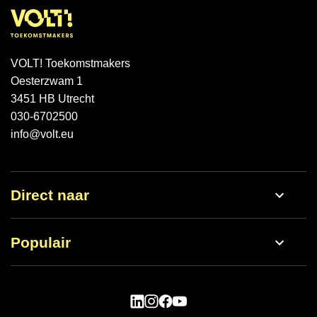
VOLT! Toekomstmakers
Oesterzwam 1
3451 HB Utrecht
030-6702500
info@volt.eu
Direct naar
Werken bij
Populair
Nieuws
Open dag
Schoolgids
Vmbo
Lestijden