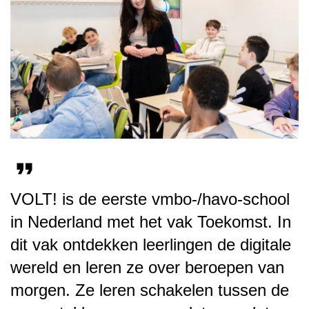
VOLT! is de eerste vmbo-/havo-school
I
in Nederland met het vak Toekomst. In
h
dit vak ontdekken leerlingen de digitale
e
wereld en leren ze over beroepen van
o
morgen. Ze leren schakelen tussen de
t