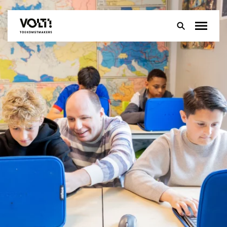
Over
Onderwijs
Leerlingen
Ouders
Groep 8
Contact