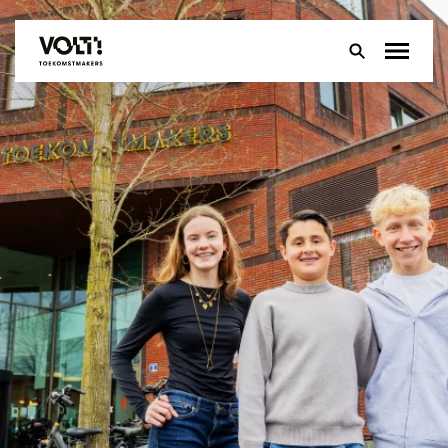
Over
Onderwijs
Leerlingen
Ouders
Groep 8
Contact