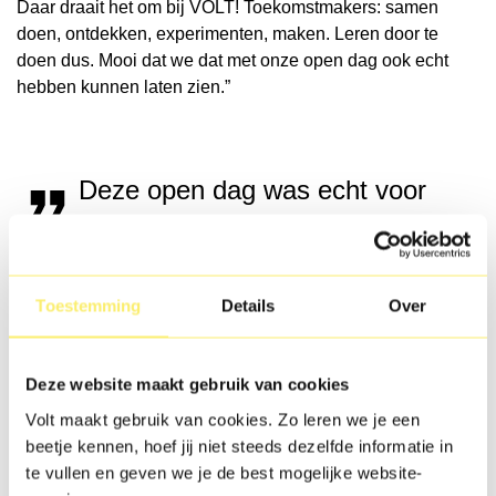
Daar draait het om bij VOLT! Toekomstmakers: samen
doen, ontdekken, experimenten, maken. Leren door te
doen dus. Mooi dat we dat met onze open dag ook echt
hebben kunnen laten zien.”
Deze open dag was echt voor
leerlingen, door leerlingen.
Toestemming
Details
Over
Kom bij ons kijken!
Deze website maakt gebruik van cookies
Kon je er deze keer niet bij zijn, of wil je nog een keer
Volt maakt gebruik van cookies. Zo leren we je een
langskomen? Dat kan!
beetje kennen, hoef jij niet steeds dezelfde informatie in
te vullen en geven we je de best mogelijke website-
Op
zaterdag 31 januari
is er weer een
open dag
, met net