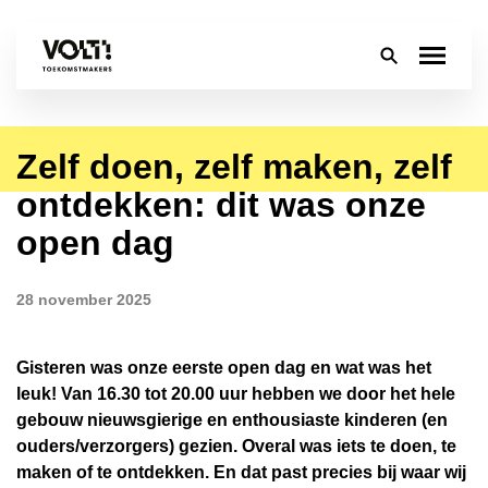
Zelf doen, zelf maken, zelf
Over
ontdekken: dit was onze
Onderwijs
open dag
Leerlingen
28 november 2025
Ouders
Gisteren was onze eerste open dag en wat was het
Groep 8
leuk! Van 16.30 tot 20.00 uur hebben we door het hele
gebouw nieuwsgierige en enthousiaste kinderen (en
Contact
ouders/verzorgers) gezien. Overal was iets te doen, te
maken of te ontdekken. En dat past precies bij waar wij