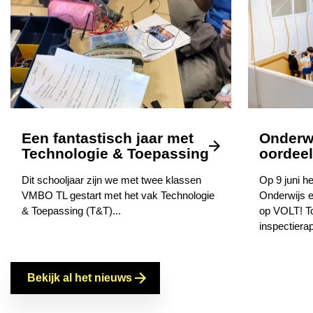
Een fantastisch jaar met
Onderwi
Technologie & Toepassing
oordeel 
Dit schooljaar zijn we met twee klassen
Op 9 juni he
VMBO TL gestart met het vak Technologie
Onderwijs e
& Toepassing (T&T)...
op VOLT! To
inspectierap
Bekijk al het nieuws