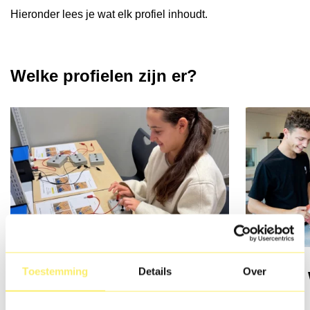
Hieronder lees je wat elk profiel inhoudt.
Welke profielen zijn er?
Toestemming
Details
Over
Produceren, Installeren,
Zorg & 
Energie (PIE)