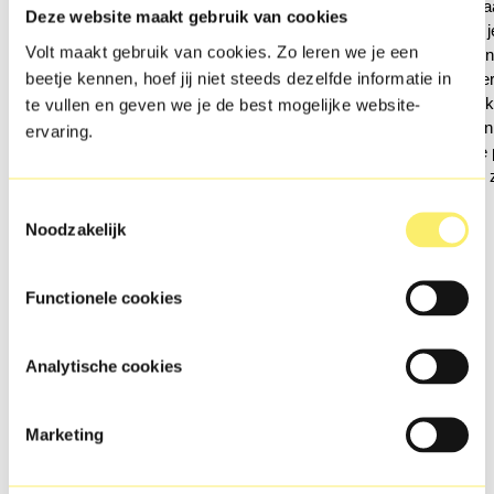
Werk je gra
Vind jij techniek interessant? Misschien
Deze website maakt gebruik van cookies
leer je hoe 
was je als kind al bezig met technisch
Volt maakt gebruik van cookies. Zo leren we je een
maakt kenn
LEGO of een soldeerbout. Of help je graag
beetje kennen, hoef jij niet steeds dezelfde informatie in
uiterlijke v
bij het repareren van apparaten en klussen
nu wilt werk
te vullen en geven we je de best mogelijke website-
in huis. Dan is PIE iets voor jou. Dit profiel
kapper of i
ervaring.
gaat over lassen, installeren en technische
je wat bij j
oplossingen bedenken. Wij werken hierbij
doorzetten z
samen met ROC Midden Nederland.
Toestemmingsselectie
Noodzakelijk
Bekijk hieronder de video's van de profielen van
Bekijk je
Functionele cookies
toekomst nu
.
Analytische cookies
Marketing