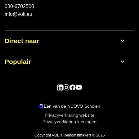
030-6702500
info@volt.eu
Direct naar
Werken bij
Populair
Nieuws
Open dag
Schoolgids
Vmbo
Lestijden
Havo
Eén van de NUOVO Scholen
Aanmelden
Privacyverklaring website
Privacyverklaring leerlingen
Copyright VOLT! Toekomstmakers © 2026