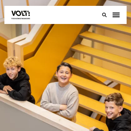
Over
Onderwijs
Leerlingen
Ouders
Groep 8
Contact