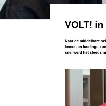
Jongerenrechtbank
Ondersteuning
Onderwijskwaliteit
Solidariteitsfonds
VOLT! in
Aanmelden vanaf een andere VO-school
Naar de middelbare sch
lessen en leerlingen en
snel werd het steeds 