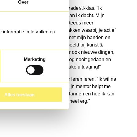
Over
Tabitha begon op VOLT! in een kader/tl-klas. “Ik
ontdek nu dat ik veel meer kan dan ik dacht. Mijn
cijfers gaan omhoog en ik krijg steeds meer
zelfvertrouwen.” Ze houdt van vakken waarbij je actief
 informatie in te vullen en
bezig bent. “Ik vind het leuk om met mijn handen en
mijn lichaam te werken. Bijvoorbeeld bij kunst &
cultuur en bij gym. We leren daar ook nieuwe dingen,
Marketing
zoals speerwerpen. Dat had ik nog nooit gedaan en
dat is best technisch, dus een leuke uitdaging!”
Maar Tabitha wil ook graag beter leren leren. “Ik wil na
de tl graag door naar de havo. Mijn mentor helpt me
daarbij. Hij leert me hoe ik kan plannen en hoe ik kan
Alles toestaan
leren voor toetsen. Dat helpt me heel erg.”