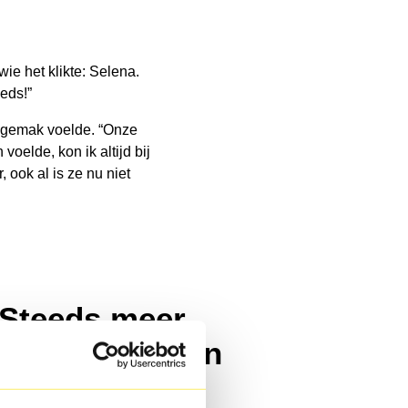
e het klikte: Selena.
eds!”
r gemak voelde. “Onze
oelde, kon ik altijd bij
 ook al is ze nu niet
Steeds meer
zelfvertrouwen