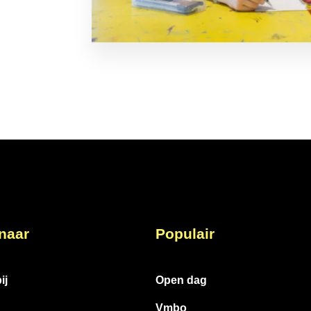
 naar
Populair
ij
Open dag
Vmbo