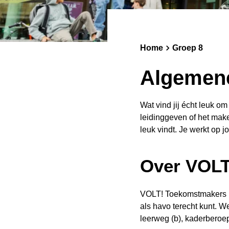
Jongerenrechtbank
Ondersteuning
Onderwijskwaliteit
Solidariteitsfonds
Home
Groep 8
Aanmelden vanaf een andere VO-school
Algemene
Wat vind jij écht leuk o
leidinggeven of het make
leuk vindt. Je werkt op 
Over VOLT
VOLT! Toekomstmakers is
als havo terecht kunt. W
leerweg (b), kaderberoep