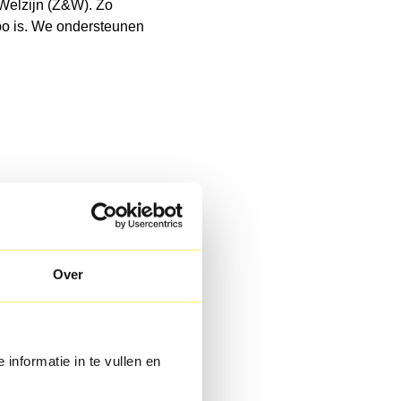
 Welzijn (Z&W). Zo
 hbo is. We ondersteunen
Over
 informatie in te vullen en