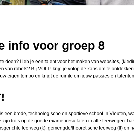
 info voor groep 8
m te doen? Heb je een talent voor het maken van websites, (kled
n van robots? Bij VOLT! krijg je volop de kans om te ontdekken 
jouw eigen tempo en krijgt de ruimte om jouw passies en talenten
!
 een brede, technologische en sportieve school in Vleuten, w
e zijn trots op de goede examenresultaten in alle leerwegen: b
sgerichte leerweg (k), gemengde/theoretische leerweg (tl) en ha