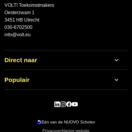
VOLT! Toekomstmakers
Oesterzwam 1
3451 HB Utrecht
030-6702500
info@volt.eu
Direct naar
Werken bij
Populair
Nieuws
Open dag
Schoolgids
Vmbo
Lestijden
Havo
Eén van de NUOVO Scholen
Aanmelden
Privacyverklaring website