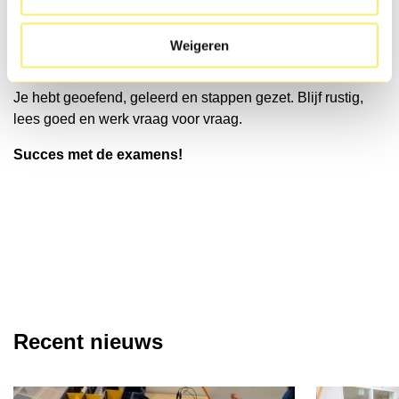
Zorg dat je goed slaapt. Check op tijd wat je mee mag
nemen, zoals een rekenmachine of woordenboek. En
Weigeren
vooral: vertrouw op jezelf.
Je hebt geoefend, geleerd en stappen gezet. Blijf rustig,
lees goed en werk vraag voor vraag.
Succes met de examens!
Recent nieuws